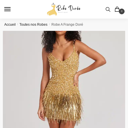
Skip
Skip
to
to
0
navigation
content
Accueil
/
Toutes nos Robes
/
Robe A Frange Doré