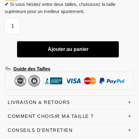
✔
Si vous hésitez entre deux tailles, choisissez la taille
supérieure pour un meilleur ajustement.
quantité
de
Robe
A
Ajouter au panier
Frange
Doré
Guide des Tailles
LIVRAISON & RETOURS
+
COMMENT CHOISIR MA TAILLE ?
+
CONSEILS D’ENTRETIEN
+